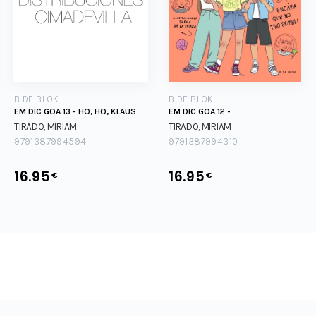
B DE BLOK
B DE BLOK
EM DIC GOA 13 - HO, HO, KLAUS
EM DIC GOA 12 -
TIRADO, MIRIAM
TIRADO, MIRIAM
9791387994594
9791387994310
16.95
16.95
€
€