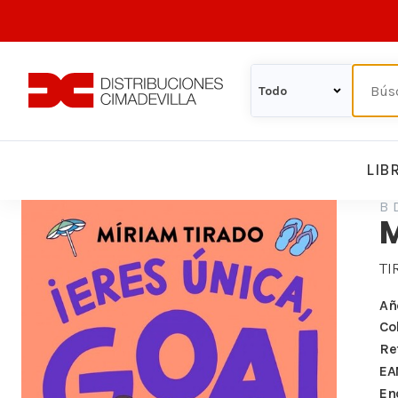
LIB
B 
M
TI
Añ
Co
Re
EA
En