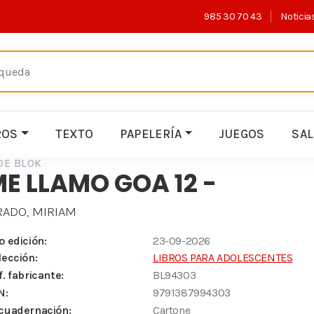
985 30 70 43
Noticia
ROS
TEXTO
PAPELERÍA
JUEGOS
SA
DE BLOK
E LLAMO GOA 12 -
RADO, MIRIAM
o edición:
23-09-2026
lección:
LIBROS PARA ADOLESCENTES
f. fabricante:
BL94303
N:
9791387994303
cuadernación:
Cartone