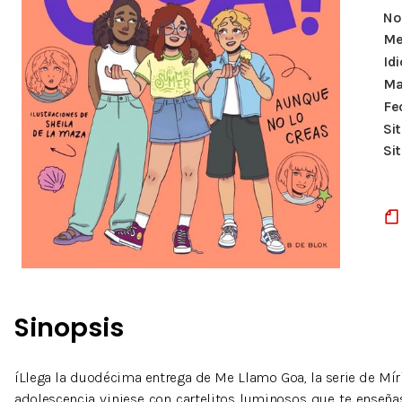
Nº
Me
Id
Ma
Fe
Si
Si
Sinopsis
íLlega la duodécima entrega de Me Llamo Goa, la serie de Míria
adolescencia viniese con cartelitos luminosos que te enseñas