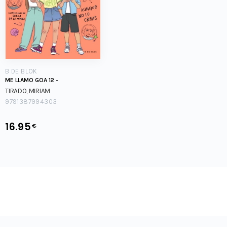
B DE BLOK
ME LLAMO GOA 12 -
TIRADO, MIRIAM
9791387994303
16.95
€