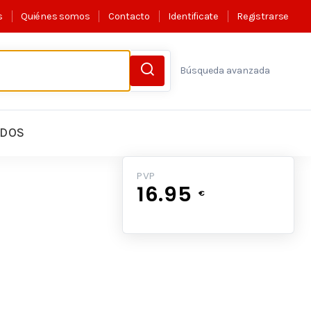
s
Quiénes somos
Contacto
Identificate
Registrarse
Búsqueda avanzada
LDOS
PVP
16.95
€