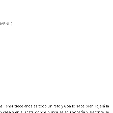
UVENIL)
 Tener trece años es todo un reto y Goa lo sabe bien: íojalá la
n casa y en el insti, donde nunca se equivocaría y siempre se