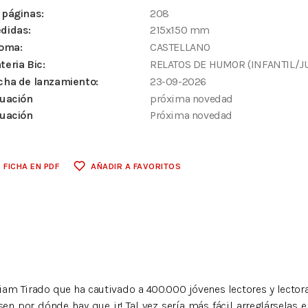
 páginas:
208
didas:
215x150 mm
ioma:
CASTELLANO
teria Bic:
RELATOS DE HUMOR (INFANTIL/J
cha de lanzamiento:
23-09-2026
tuación
próxima novedad
tuación
Próxima novedad
FICHA EN PDF
AÑADIR A FAVORITOS
m Tirado que ha cautivado a 400.000 jóvenes lectores y lectoras!
en por dónde hay que ir! Tal vez sería más fácil arreglárselas e