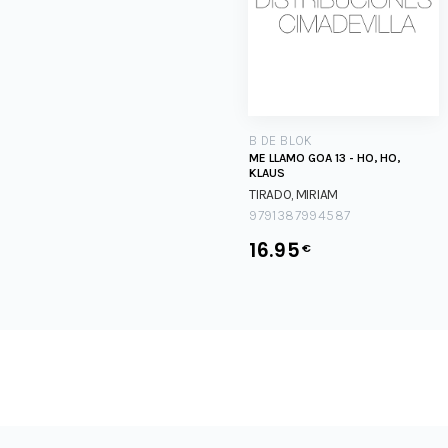
B DE BLOK
ME LLAMO GOA 13 - HO, HO,
KLAUS
TIRADO, MIRIAM
9791387994587
16.95
€