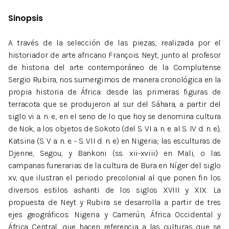
Sinopsis
A través de la selección de las piezas, realizada por el
historiador de arte africano François Neyt, junto al profesor
de historia del arte contemporáneo de la Complutense
Sergio Rubira, nos sumergimos de manera cronológica en la
propia historia de África: desde las primeras figuras de
terracota que se produjeron al sur del Sáhara, a partir del
siglo vi a. n. e., en el seno de lo que hoy se denomina cultura
de Nok, a los objetos de Sokoto (del S. VI a. n. e. al S. IV d. n. e),
Katsina (S. V a. n. e. - S. VII d. n. e) en Nigeria; las esculturas de
Djenne, Segou, y Bankoni (ss. xii-xviii) en Mali, o las
campanas funerarias de la cultura de Bura en Níger del siglo
xv, que ilustran el periodo precolonial al que ponen fin los
diversos estilos ashanti de los siglos XVIII y XIX. La
propuesta de Neyt y Rubira se desarrolla a partir de tres
ejes geográficos: Nigeria y Camerún, África Occidental y
África Central, que hacen referencia a las culturas que se