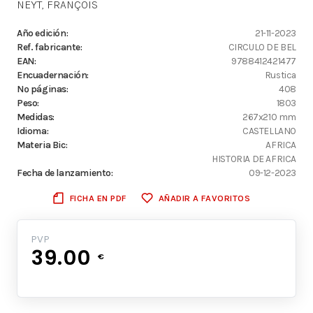
NEYT, FRANÇOIS
Año edición:
21-11-2023
Ref. fabricante:
CIRCULO DE BEL
EAN:
9788412421477
Encuadernación:
Rustica
Nº páginas:
408
Peso:
1803
Medidas:
267x210 mm
Idioma:
CASTELLANO
Materia Bic:
AFRICA
HISTORIA DE AFRICA
Fecha de lanzamiento:
09-12-2023
FICHA EN PDF
AÑADIR A FAVORITOS
PVP
39.00
€