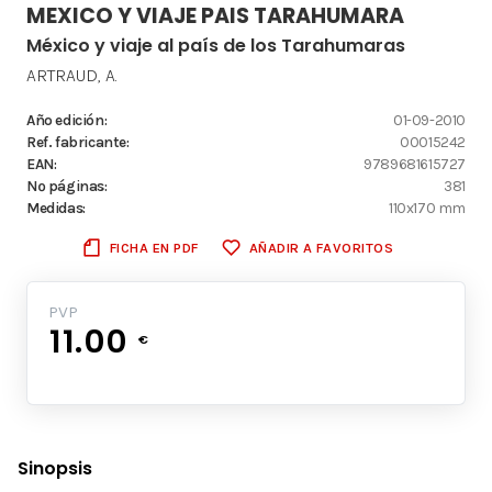
MEXICO Y VIAJE PAIS TARAHUMARA
México y viaje al país de los Tarahumaras
ARTRAUD, A.
Año edición:
01-09-2010
Ref. fabricante:
00015242
EAN:
9789681615727
Nº páginas:
381
Medidas:
110x170 mm
FICHA EN PDF
AÑADIR A FAVORITOS
PVP
11.00
€
Sinopsis