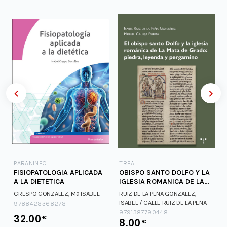
PARANINFO
TREA
FISIOPATOLOGIA APLICADA
OBISPO SANTO DOLFO Y LA
A LA DIETETICA
IGLESIA ROMANICA DE LA
MATA DE GRADO
CRESPO GONZALEZ, Mª ISABEL
RUIZ DE LA PEÑA GONZALEZ,
ISABEL / CALLE
RUIZ DE LA PEÑA
9788428368278
GONZALEZ, ISABEL / CALLE
9791387790448
32.00
€
8.00
€