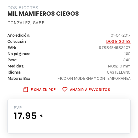
DOS BIGOTES
MIL MAMIFEROS CIEGOS
GONZALEZ,ISABEL
Año edición:
01-04-2017
Colección:
DOS BIGOTES
EAN:
9788494682407
Nº páginas:
160
Peso:
240
Medidas:
140x210 mm
Idioma:
CASTELLANO
Materia Bic:
FICCION MODERNA Y CONTEMPORANEA
FICHA EN PDF
AÑADIR A FAVORITOS
PVP
17.95
€