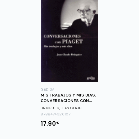
GEDISA
MIS TRABAJOS Y MIS DIAS.
CONVERSACIONES CON
PIAGET
BRINGUIER, JEAN-CLAUDE
9788474320107
17.90
€