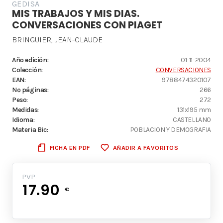
GEDISA
MIS TRABAJOS Y MIS DIAS.
CONVERSACIONES CON PIAGET
BRINGUIER, JEAN-CLAUDE
Año edición:
01-11-2004
Colección:
CONVERSACIONES
EAN:
9788474320107
Nº páginas:
266
Peso:
272
Medidas:
131x195 mm
Idioma:
CASTELLANO
Materia Bic:
POBLACION Y DEMOGRAFIA
FICHA EN PDF
AÑADIR A FAVORITOS
PVP
17.90
€