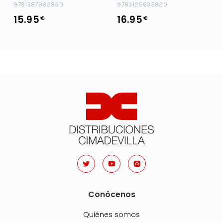
9791387982850
9783125635920
15.95
16.95
€
€
Conócenos
Quiénes somos