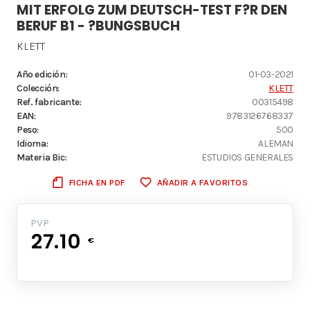
MIT ERFOLG ZUM DEUTSCH-TEST F?R DEN
BERUF B1 - ?BUNGSBUCH
KLETT
Año edición:
01-03-2021
Colección:
KLETT
Ref. fabricante:
00315498
EAN:
9783126768337
Peso:
500
Idioma:
ALEMAN
Materia Bic:
ESTUDIOS GENERALES
FICHA EN PDF
AÑADIR A FAVORITOS
PVP
27.10
€