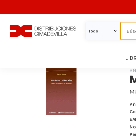
LIB
AN
M
Añ
Co
EA
Nº
Pe