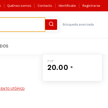
s
Quiénes somos
Contacto
Identificate
Registrarse
Búsqueda avanzada
LDOS
PVP
20.00
€
IENTO UTÓPICO