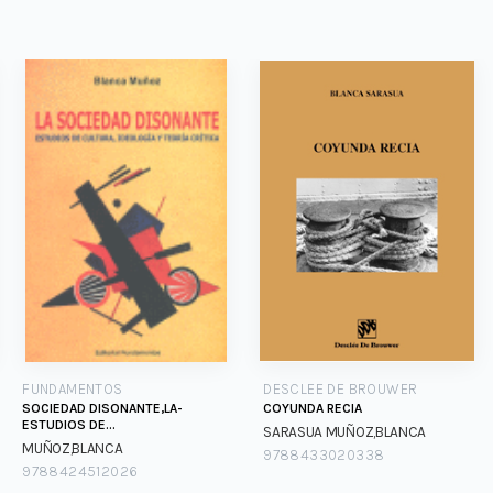
FUNDAMENTOS
DESCLEE DE BROUWER
SOCIEDAD DISONANTE,LA-
COYUNDA RECIA
ESTUDIOS DE
SARASUA MUÑOZ,BLANCA
CULTURA,IDEOLOGIA Y TEORIA
MUÑOZ,BLANCA
9788433020338
9788424512026