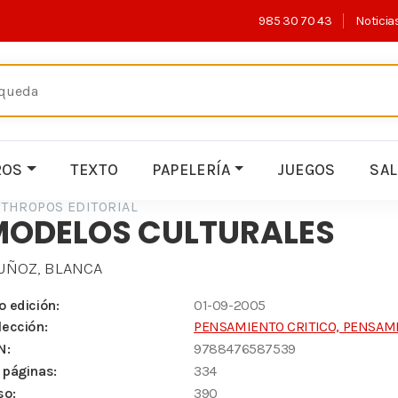
985 30 70 43
Noticia
ROS
TEXTO
PAPELERÍA
JUEGOS
SA
THROPOS EDITORIAL
MODELOS CULTURALES
UÑOZ, BLANCA
o edición:
01-09-2005
lección:
PENSAMIENTO CRITICO, PENSAM
N:
9788476587539
 páginas:
334
so:
390