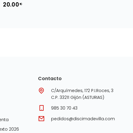
20.00
€
Contacto
C/Arquímedes, 172 P.I.Roces, 3
C.P. 33211 Gijón (ASTURIAS)
985 30 70 43
pedidos@discimadevilla.com
enta
xto 2026