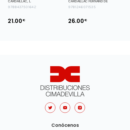
CARDAILLAC, L.
CARDAILLAC FERNAND DE
9788437501642
9781246071535
21.00
26.00
€
€
Conócenos