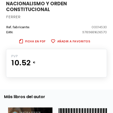
NACIONALISMO Y ORDEN
CONSTITUCIONAL
FERRER
Ref. fabricante:
00014530
EAN:
9789681626570
FICHA EN PDF
AÑADIR A FAVORITOS
PVP
10.52
€
Más libros del autor