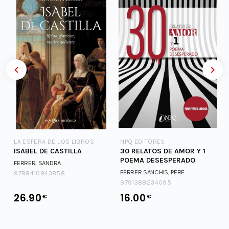
LA ESFERA DE LOS LIBROS
NPQ EDITORES
ISABEL DE CASTILLA
30 RELATOS DE AMOR Y 1
POEMA DESESPERADO
FERRER, SANDRA
FERRER SANCHIS, PERE
9788410943858
9791388234095
26.90
16.00
€
€