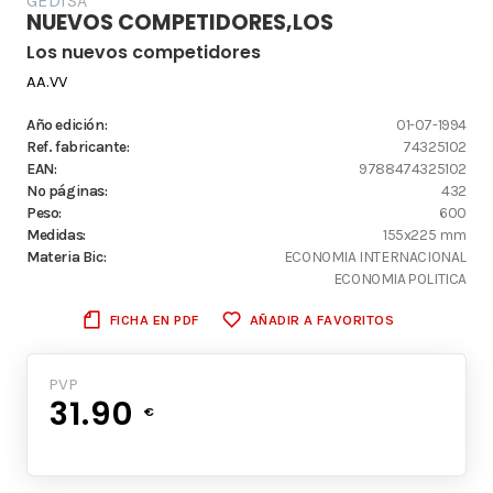
GEDISA
NUEVOS COMPETIDORES,LOS
Los nuevos competidores
AA.VV
Año edición:
01-07-1994
Ref. fabricante:
74325102
EAN:
9788474325102
Nº páginas:
432
Peso:
600
Medidas:
155x225 mm
Materia Bic:
ECONOMIA INTERNACIONAL
ECONOMIA POLITICA
FICHA EN PDF
AÑADIR A FAVORITOS
PVP
31.90
€