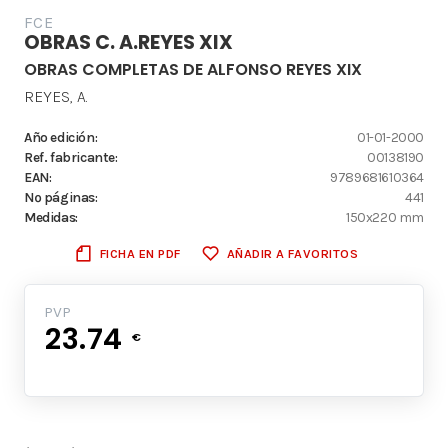
FCE
OBRAS C. A.REYES XIX
OBRAS COMPLETAS DE ALFONSO REYES XIX
REYES, A.
Año edición:
01-01-2000
Ref. fabricante:
00138190
EAN:
9789681610364
Nº páginas:
441
Medidas:
150x220 mm
FICHA EN PDF
AÑADIR A FAVORITOS
PVP
23.74
€