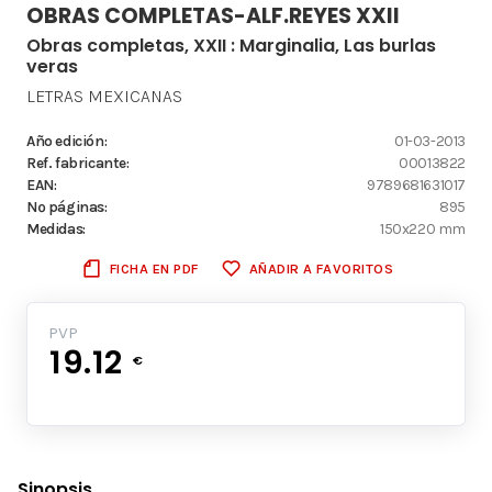
OBRAS COMPLETAS-ALF.REYES XXII
Obras completas, XXII : Marginalia, Las burlas
veras
LETRAS MEXICANAS
Año edición:
01-03-2013
Ref. fabricante:
00013822
EAN:
9789681631017
Nº páginas:
895
Medidas:
150x220 mm
FICHA EN PDF
AÑADIR A FAVORITOS
PVP
19.12
€
Sinopsis