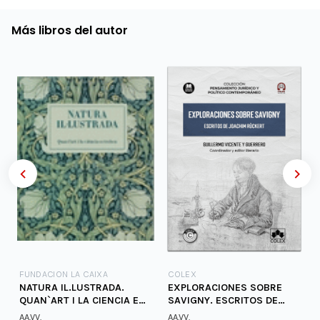
Más libros del autor
FUNDACION LA CAIXA
COLEX
NATURA IL.LUSTRADA.
EXPLORACIONES SOBRE
QUAN`ART I LA CIENCIA ES
SAVIGNY. ESCRITOS DE
TROBEN
JOACHIM RUCKERT
AA.VV.
AA.VV.