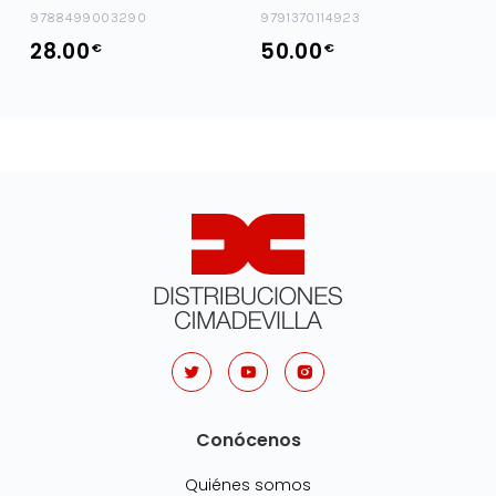
9788499003290
9791370114923
28.00
50.00
€
€
Conócenos
Quiénes somos