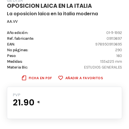
GEDISA
OPOSICION LAICA EN LA ITALIA
La oposicion laica en la italia moderna
AA.VV
Año edición:
01-11-1992
Ref. fabricante:
09113697
EAN:
9789509113695
Nº páginas:
290
Peso:
160
Medidas:
155x225 mm
Materia Bic:
ESTUDIOS GENERALES
FICHA EN PDF
AÑADIR A FAVORITOS
PVP
21.90
€