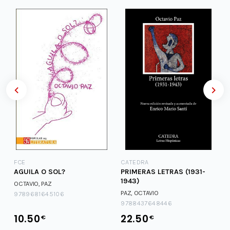
FCE
CATEDRA
S
AGUILA O SOL?
PRIMERAS LETRAS (1931-
1943)
OCTAVIO, PAZ
PAZ, OCTAVIO
9789681645106
9788437648446
10.50
22.50
€
€