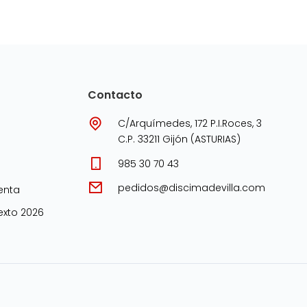
Contacto
C/Arquímedes, 172 P.I.Roces, 3
C.P. 33211 Gijón (ASTURIAS)
985 30 70 43
pedidos@discimadevilla.com
enta
xto 2026