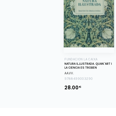
FUNDACION LA CAIXA
NATURA IL.LUSTRADA. QUAN`ART I
LA CIENCIA ES TROBEN
AA.VV.
9788499003290
28.00
€