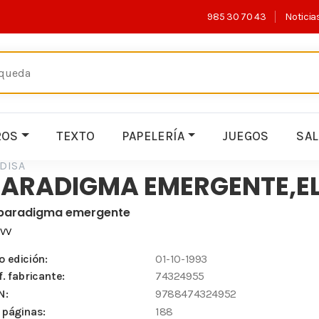
985 30 70 43
Noticia
ROS
TEXTO
PAPELERÍA
JUEGOS
SA
DISA
PARADIGMA EMERGENTE,E
 paradigma emergente
.VV
o edición:
01-10-1993
f. fabricante:
74324955
N:
9788474324952
 páginas:
188