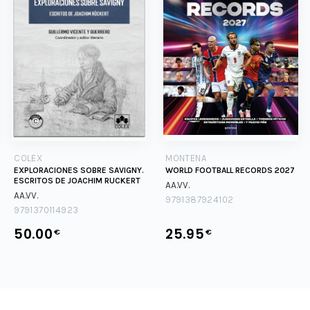
COLEX
MONTENA
EXPLORACIONES SOBRE SAVIGNY.
WORLD FOOTBALL RECORDS 2027
ESCRITOS DE JOACHIM RUCKERT
AA.VV.
AA.VV.
9791387924102
9791370114923
50.00
25.95
€
€