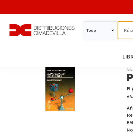
LIB
GE
El
AA
Añ
Re
EA
Nº