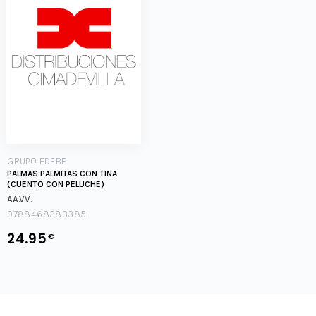
GRUPO EDEBE
PALMAS PALMITAS CON TINA
(CUENTO CON PELUCHE)
AA.VV.
9788468383385
24.95
€