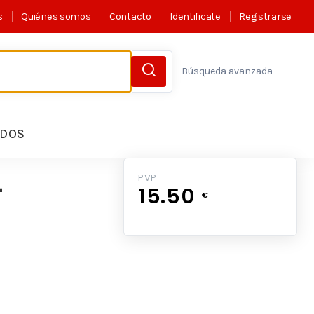
s
Quiénes somos
Contacto
Identificate
Registrarse
Búsqueda avanzada
LDOS
L
PVP
15.50
€