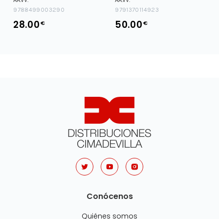
9788499003290
9791370114923
28.00
50.00
€
€
Conócenos
Quiénes somos