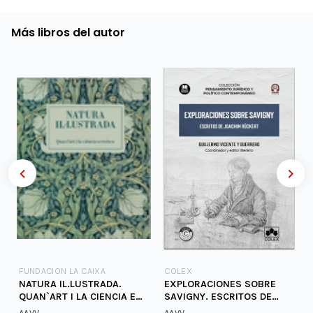
Más libros del autor
FUNDACION LA CAIXA
COLEX
NATURA IL.LUSTRADA.
EXPLORACIONES SOBRE
QUAN`ART I LA CIENCIA ES
SAVIGNY. ESCRITOS DE
TROBEN
JOACHIM RUCKERT
AA.VV.
AA.VV.