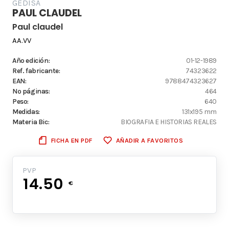
GEDISA
PAUL CLAUDEL
Paul claudel
AA.VV
Año edición:
01-12-1989
Ref. fabricante:
74323622
EAN:
9788474323627
Nº páginas:
464
Peso:
640
Medidas:
131x195 mm
Materia Bic:
BIOGRAFIA E HISTORIAS REALES
FICHA EN PDF
AÑADIR A FAVORITOS
PVP
14.50
€