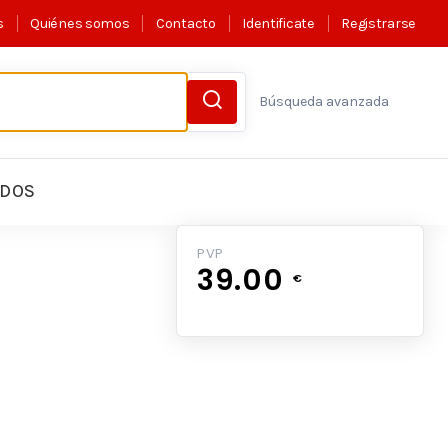
s
Quiénes somos
Contacto
Identificate
Registrarse
Búsqueda avanzada
LDOS
PVP
39.00
€