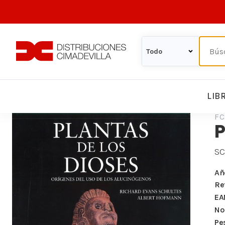
LIB
FC
P
SC
Añ
Re
EA
Nº
Pe