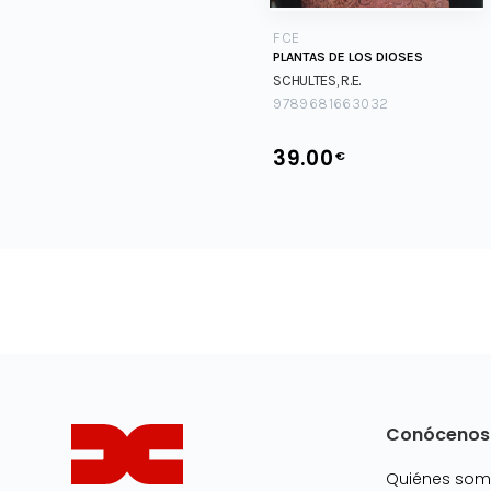
FCE
PLANTAS DE LOS DIOSES
SCHULTES, R.E.
9789681663032
39.00
€
Conócenos
Quiénes so