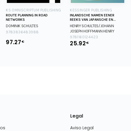
KS OMNISCRIPTUM PUBLISHING
KESSINGER PUBLISHING
ROUTE PLANNING IN ROAD
INLANDSCHE NAMEN EENER
NETWORKS
REEKS VAN JAPANSCHE EN
CHINESCHE PLAN
DOMINIK SCHULTES
HENRY SCHULTES/JOHANN
JOSEPH HOFFMANN
HENRY
9783836483988
SCHULTES/JOHANN JOSEPH
9781160124423
97.27
€
HOFFMANN
25.92
€
Legal
mos
Aviso Legal