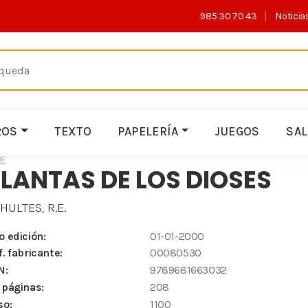
985 30 70 43
Noticia
ROS
TEXTO
PAPELERÍA
JUEGOS
SA
E
LANTAS DE LOS DIOSES
HULTES, R.E.
o edición:
01-01-2000
f. fabricante:
00080530
N:
9789681663032
 páginas:
208
so:
1100