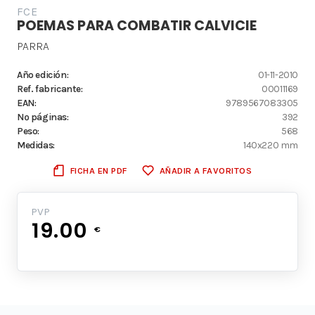
FCE
POEMAS PARA COMBATIR CALVICIE
PARRA
Año edición:
01-11-2010
Ref. fabricante:
00011169
EAN:
9789567083305
Nº páginas:
392
Peso:
568
Medidas:
140x220 mm
FICHA EN PDF
AÑADIR A FAVORITOS
PVP
19.00
€