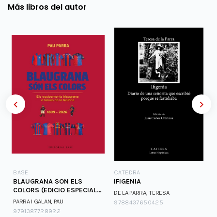
Más libros del autor
BASE
CATEDRA
BLAUGRANA SON ELS
IFIGENIA
COLORS (EDICIO ESPECIAL
DE LA PARRA, TERESA
DE COL·LECCIONISTA
PARRA I GALAN, PAU
9788437650425
9791387728922