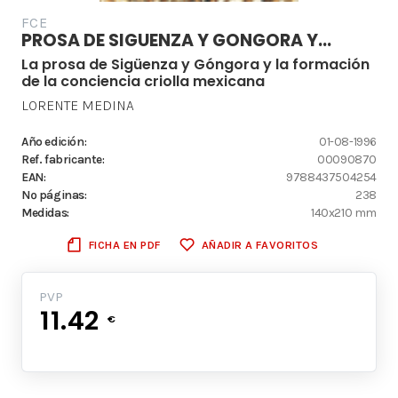
FCE
PROSA DE SIGUENZA Y GONGORA Y...
La prosa de Sigüenza y Góngora y la formación
de la conciencia criolla mexicana
LORENTE MEDINA
Año edición:
01-08-1996
Ref. fabricante:
00090870
EAN:
9788437504254
Nº páginas:
238
Medidas:
140x210 mm
FICHA EN PDF
AÑADIR A FAVORITOS
PVP
11.42
€