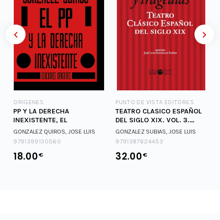
ORIGENES
PUNTO DE VISTA EDITORES
PP Y LA DERECHA
TEATRO CLASICO ESPAÑOL
,
INEXISTENTE, EL
DEL SIGLO XIX. VOL. 3.
DRAMAS Y TRAGE
GONZALEZ QUIROS, JOSE LUIS
GONZALEZ SUBIAS, JOSE LUIS
9791399130560
9791387624453
18.00
32.00
€
€