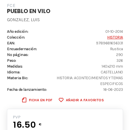
FCE
PUEBLO EN VILO
GONZALEZ, LUIS
Año edición:
01-10-2014
Colección:
HISTORIA
EAN:
9789681656331
Encuadernación:
Rustica
Nº páginas:
290
Peso:
326
Medidas:
140x210 mm
Idioma:
CASTELLANO
Materia Bic:
HISTORIA: ACONTECIMIENTOS Y TEMAS
ESPECIFICOS
Fecha de lanzamiento:
16-06-2023
FICHA EN PDF
AÑADIR A FAVORITOS
PVP
16.50
€