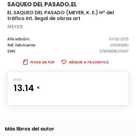
SAQUEO DEL PASADO,EL
EL SAQUEO DEL PASADO (MEYER, K. E.) Hª del
tráfico int. ilegal de obras art
MEYER
Año edición:
01-02-2015
Ref. fabricante:
00061480
EAN:
9789681635497
FICHA EN PDF
AÑADIR A FAVORITOS
PVP
13.14
€
Más libros del autor