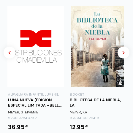
ALFAGUARA INFANTIL JUVENIL
BOOKET
LUNA NUEVA (EDICION
BIBLIOTECA DE LA NIEBLA,
ESPECIAL LIMITADA «BELLA
LA
Y JACOB» POR EL
MEYER, STEPHENIE
MEYER, KAI
9791387949792
9788408323419
36.95
12.95
€
€