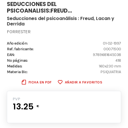
SEDUCCIONES DEL
PSICOANALISIS:FREUD...
Seducciones del psicoanálisis : Freud, Lacan y
Derrida
FORRESTER
Año edición:
01-02-1997
Ref. fabricante:
00071500
EAN:
9789681645038
Nº páginas:
418
Medidas:
160x230 mm
Materia Bic:
PSIQUIATRIA
FICHA EN PDF
AÑADIR A FAVORITOS
PVP
13.25
€