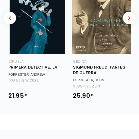
SIRUELA
GEDISA
PRIMERA DETECTIVE, LA
SIGMUND FREUD. PARTES
DE GUERRA
FORRESTER, ANDREW
FORRESTER, JOHN
9788419207531
9788418525711
21.95
25.90
€
€