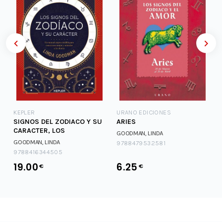
KEPLER
URANO EDICIONES
SIGNOS DEL ZODIACO Y SU
ARIES
CARACTER, LOS
GOODMAN, LINDA
GOODMAN, LINDA
9788479532581
9788416344505
19.00
6.25
€
€