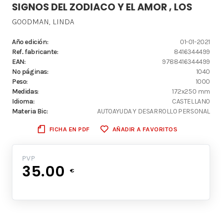
SIGNOS DEL ZODIACO Y EL AMOR , LOS
GOODMAN, LINDA
Año edición:
01-01-2021
Ref. fabricante:
8416344499
EAN:
9788416344499
Nº páginas:
1040
Peso:
1000
Medidas:
172x250 mm
Idioma:
CASTELLANO
Materia Bic:
AUTOAYUDA Y DESARROLLO PERSONAL
FICHA EN PDF
AÑADIR A FAVORITOS
PVP
35.00
€