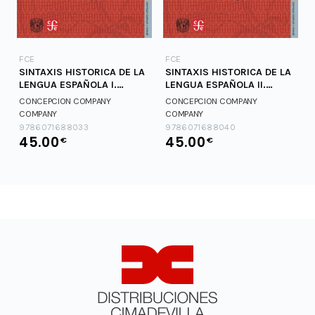
FCE
FCE
SINTAXIS HISTORICA DE LA
SINTAXIS HISTORICA DE LA
LENGUA ESPAÑOLA I.
LENGUA ESPAÑOLA II.
CUARTA PARTE
CUARTA PARTE
CONCEPCION COMPANY
CONCEPCION COMPANY
COMPANY
COMPANY
9786071688033
9786071688040
45.00
45.00
€
€