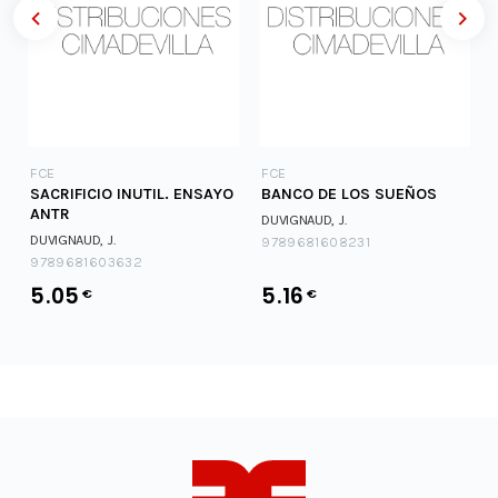
FCE
FCE
SACRIFICIO INUTIL. ENSAYO
BANCO DE LOS SUEÑOS
ANTR
DUVIGNAUD, J.
DUVIGNAUD, J.
9789681608231
9789681603632
5.05
5.16
€
€