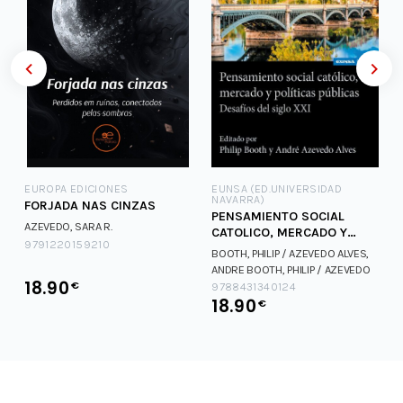
EUROPA EDICIONES
EUNSA (ED.UNIVERSIDAD
NAVARRA)
FORJADA NAS CINZAS
PENSAMIENTO SOCIAL
AZEVEDO, SARA R.
O
CATOLICO, MERCADO Y
9791220159210
POLITICAS PUBLICAS
BOOTH, PHILIP / AZEVEDO ALVES,
ANDRE
BOOTH, PHILIP / AZEVEDO
18.90
€
ALVES, ANDRE
9788431340124
18.90
€