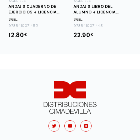
SGEL ELE
SGEL ELE
ANDA! 2 CUADERNO DE
ANDA! 2 LIBRO DEL
EJERCICIOS + LICENCIA
ALUMNO + LICENCIA
DIGITAL
DIGITAL
SGEL
SGEL
9788410071452
9788410071445
12.80
22.90
€
€