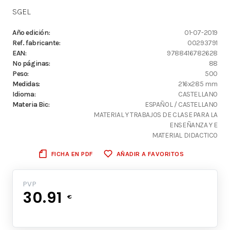
SGEL
Año edición:
01-07-2019
Ref. fabricante:
00293791
EAN:
9788416782628
Nº páginas:
88
Peso:
500
Medidas:
216x285 mm
Idioma:
CASTELLANO
Materia Bic:
ESPAÑOL / CASTELLANO
MATERIAL Y TRABAJOS DE CLASE PARA LA
ENSEÑANZA Y E
MATERIAL DIDACTICO
FICHA EN PDF
AÑADIR A FAVORITOS
PVP
30.91
€