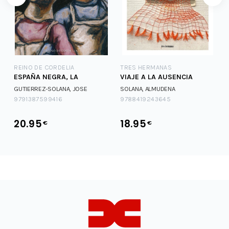
REINO DE CORDELIA
TRES HERMANAS
ESPAÑA NEGRA, LA
VIAJE A LA AUSENCIA
GUTIERREZ-SOLANA, JOSE
SOLANA, ALMUDENA
9791387599416
9788419243645
20.95
18.95
€
€