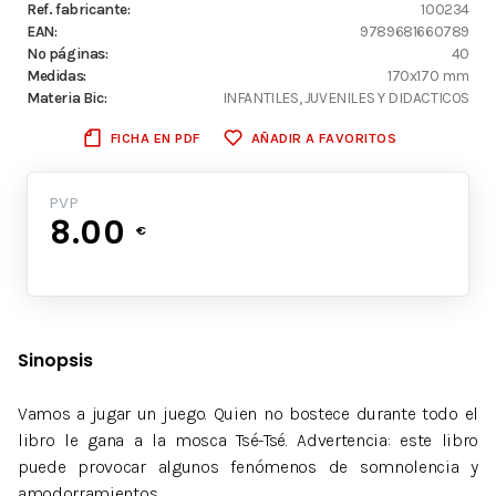
Ref. fabricante:
100234
EAN:
9789681660789
Nº páginas:
40
Medidas:
170x170 mm
Materia Bic:
INFANTILES, JUVENILES Y DIDACTICOS
FICHA EN PDF
AÑADIR A FAVORITOS
PVP
8.00
€
Sinopsis
Vamos a jugar un juego. Quien no bostece durante todo el
libro le gana a la mosca Tsé-Tsé. Advertencia: este libro
puede provocar algunos fenómenos de somnolencia y
amodorramientos.