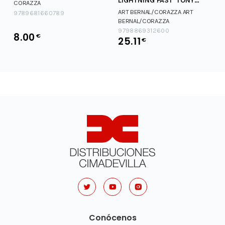
LIGHTNING FAST' TONY
CORAZZA
DANGEROUS
ART BERNAL/CORAZZA
ART
9789681660789
BERNAL/CORAZZA
9798869312600
8.00
€
25.11
€
Conócenos