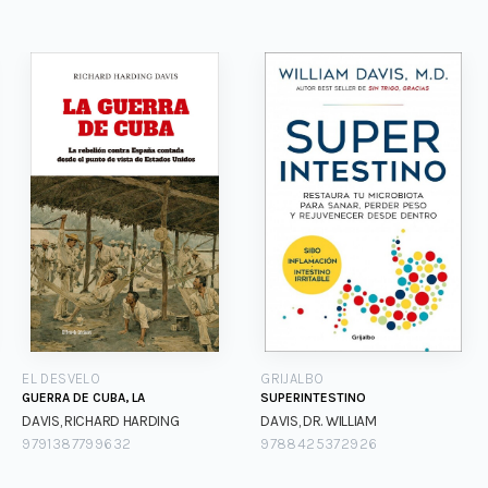
EL DESVELO
GRIJALBO
GUERRA DE CUBA, LA
SUPERINTESTINO
DAVIS, RICHARD HARDING
DAVIS, DR. WILLIAM
9791387799632
9788425372926