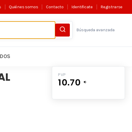
s
Quiénes somos
Contacto
Identificate
Registrarse
Búsqueda avanzada
LDOS
AL
PVP
10.70
€