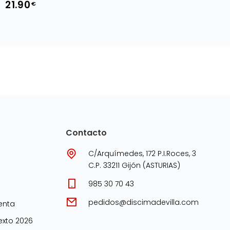
21.90
€
Contacto
C/Arquímedes, 172 P.I.Roces, 3
C.P. 33211 Gijón (ASTURIAS)
985 30 70 43
pedidos@discimadevilla.com
enta
xto 2026