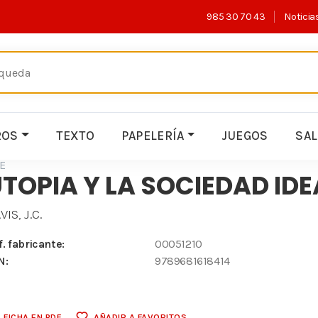
985 30 70 43
Noticia
ROS
TEXTO
PAPELERÍA
JUEGOS
SA
E
TOPIA Y LA SOCIEDAD IDE
VIS, J.C.
f. fabricante:
00051210
N:
9789681618414
FICHA EN PDF
AÑADIR A FAVORITOS