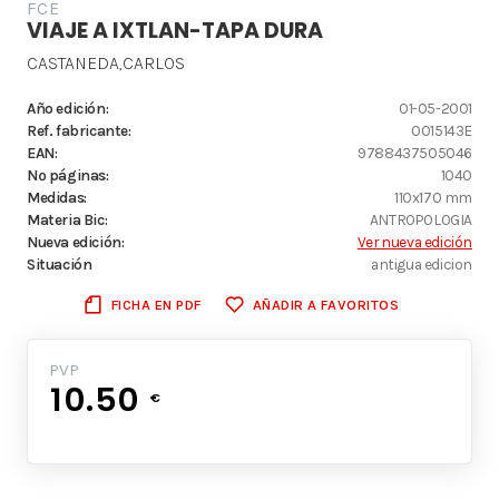
FCE
VIAJE A IXTLAN-TAPA DURA
CASTANEDA,CARLOS
Año edición:
01-05-2001
Ref. fabricante:
0015143E
EAN:
9788437505046
Nº páginas:
1040
Medidas:
110x170 mm
Materia Bic:
ANTROPOLOGIA
Nueva edición:
Ver nueva edición
Situación
antigua edicion
FICHA EN PDF
AÑADIR A FAVORITOS
PVP
10.50
€