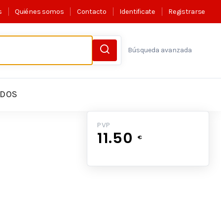
s
Quiénes somos
Contacto
Identificate
Registrarse
Búsqueda avanzada
LDOS
PVP
11.50
€