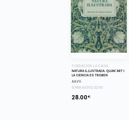
FUNDACION LA CAIXA
NATURA IL.LUSTRADA. QUAN`ART I
LA CIENCIA ES TROBEN
AA.VV.
9788499003290
28.00
€