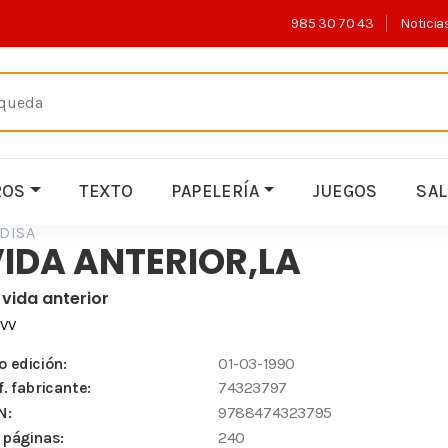
985 30 70 43
Noticia
ROS
TEXTO
PAPELERÍA
JUEGOS
SA
DISA
IDA ANTERIOR,LA
 vida anterior
.VV
o edición:
01-03-1990
f. fabricante:
74323797
N:
9788474323795
 páginas:
240