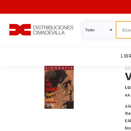
LIB
GE
V
La
AA
Añ
Re
EA
Nº