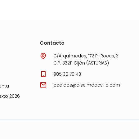
Contacto
C/Arquímedes, 172 P.I.Roces, 3
C.P. 33211 Gijón (ASTURIAS)
985 30 70 43
pedidos@discimadevilla.com
enta
xto 2026