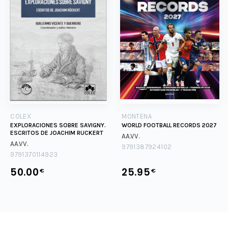
COLEX
MONTENA
EXPLORACIONES SOBRE SAVIGNY.
WORLD FOOTBALL RECORDS 2027
ESCRITOS DE JOACHIM RUCKERT
AA.VV.
AA.VV.
9791387924102
9791370114923
50.00
25.95
€
€