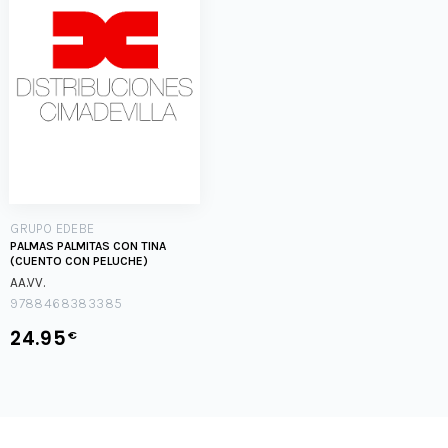
GRUPO EDEBE
PALMAS PALMITAS CON TINA
(CUENTO CON PELUCHE)
AA.VV.
9788468383385
24.95
€