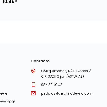
10.95
€
Contacto
C/Arquímedes, 172 P.I.Roces, 3
C.P. 33211 Gijón (ASTURIAS)
985 30 70 43
pedidos@discimadevilla.com
enta
xto 2026