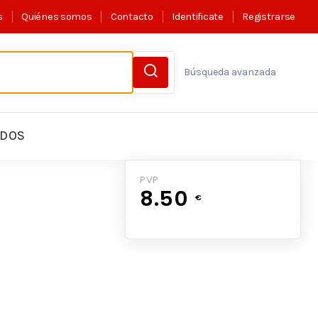
s
Quiénes somos
Contacto
Identificate
Registrarse
Búsqueda avanzada
LDOS
PVP
8.50
€