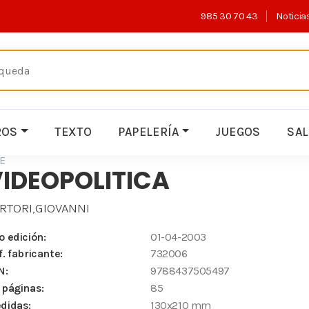
985 30 70 43
Noticia
ROS
TEXTO
PAPELERÍA
JUEGOS
SA
E
IDEOPOLITICA
RTORI,GIOVANNI
o edición:
01-04-2003
f. fabricante:
732006
N:
9788437505497
 páginas:
85
didas:
130x210 mm