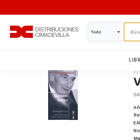
LIB
FC
V
SA
Añ
Re
EA
Nº
Me