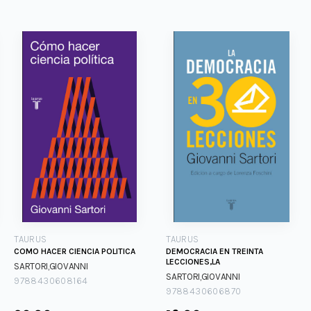
TAURUS
TAURUS
COMO HACER CIENCIA POLITICA
DEMOCRACIA EN TREINTA
LECCIONES,LA
SARTORI,GIOVANNI
SARTORI,GIOVANNI
9788430608164
9788430606870