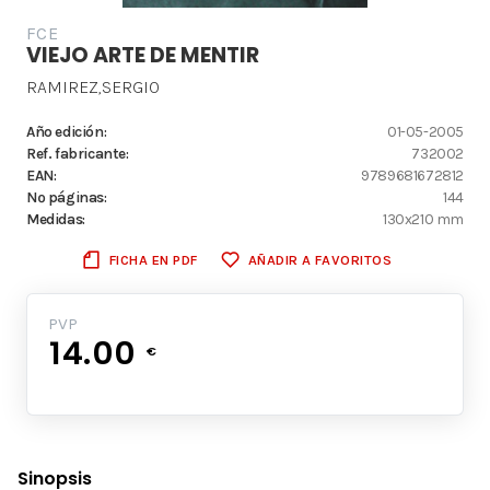
FCE
VIEJO ARTE DE MENTIR
RAMIREZ,SERGIO
Año edición:
01-05-2005
Ref. fabricante:
732002
EAN:
9789681672812
Nº páginas:
144
Medidas:
130x210 mm
FICHA EN PDF
AÑADIR A FAVORITOS
PVP
14.00
€
Sinopsis