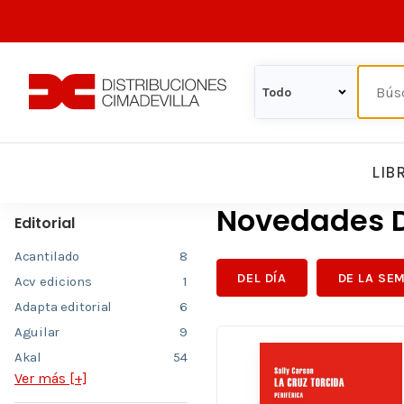
LIB
Novedades D
Editorial
Acantilado
8
DEL DÍA
DE LA SE
Acv edicions
1
Adapta editorial
6
Aguilar
9
Akal
54
Ver más [+]