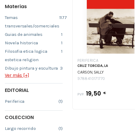
Materias
Temas
1177
transversales/comerciales
Guias de animales
1
Novela historica
1
Filosofia etica logica
1
estetica religion
PERIFERICA
CRUZ TORCIDA, LA
Dibujo pintura y escultura
3
CARSON, SALLY
Ver más [+]
9788410171770
EDITORIAL
19,50
€
PVP:
Periferica
(1)
COLECCION
Largo recorrido
(1)