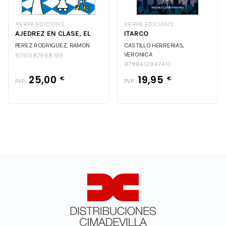
XERPA EDICIONS
XERPA EDICIONS
AJEDREZ EN CLASE, EL
ITARCO
PEREZ RODRIGUEZ, RAMON
CASTILLO HERRERIAS,
VERONICA
9791387968199
9788412947410
25,00
19,95
€
€
PVP:
PVP: