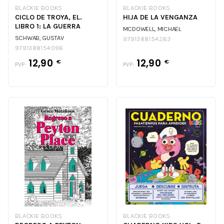
BLACKIE BOOKS
BLACKIE BOOKS
CICLO DE TROYA, EL.
HIJA DE LA VENGANZA
LIBRO 1: LA GUERRA
MCDOWELL, MICHAEL
SCHWAB, GUSTAV
9791388154263
9791388154096
12,90
12,90
€
€
PVP:
PVP:
BLACKIE BOOKS
BLACKIE BOOKS