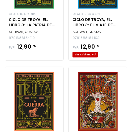
BLACKIE BOOKS
BLACKIE BOOKS
CICLO DE TROYA, EL.
CICLO DE TROYA, EL.
LIBRO 3: LA PATRIA DE
LIBRO 2: EL VIAJE DE
ENEAS
ULISES
SCHWAB, GUSTAV
SCHWAB, GUSTAV
9791388154119
9791388154102
12,90
12,90
€
€
PVP:
PVP:
sin existenc.ed