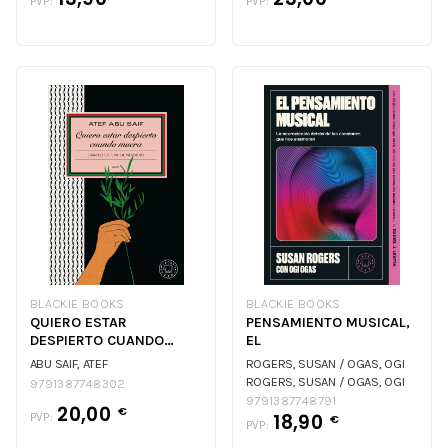
PVP:
PVP:
BLACKIE BOOKS
BLACKIE BOOKS
QUIERO ESTAR
PENSAMIENTO MUSICAL,
DESPIERTO CUANDO
EL
MUERA
ABU SAIF, ATEF
ROGERS, SUSAN / OGAS, OGI
ROGERS, SUSAN / OGAS, OGI
9791387748302
9791387748791
20,00
€
18,90
PVP:
€
PVP: