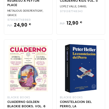
REGRESO A PEYTON
CUADERNO KIDS VOL. 5
PLACE
LOPEZ VALLE, DANIEL
METALIOUS DEREPENTIGNY,
9791387748340
GRACE
9791387748869
12,90
€
24,90
PVP:
€
PVP:
BLACKIE BOOKS
BLACKIE BOOKS
CUADERNO GOLDEN
CONSTELACION DEL
BLACKIE BOOKS. VOL. 6
PERRO, LA