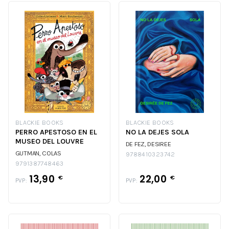
BLACKIE BOOKS
BLACKIE BOOKS
PERRO APESTOSO EN EL
NO LA DEJES SOLA
MUSEO DEL LOUVRE
DE FEZ, DESIREE
GUTMAN, COLAS
9788410323742
9791387748463
13,90
22,00
€
€
PVP:
PVP: