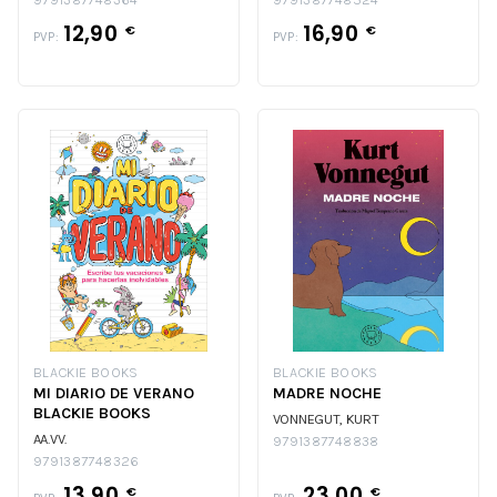
12,90
16,90
€
€
PVP:
PVP:
BLACKIE BOOKS
BLACKIE BOOKS
MI DIARIO DE VERANO
MADRE NOCHE
BLACKIE BOOKS
VONNEGUT, KURT
AA.VV.
9791387748838
9791387748326
13,90
23,00
€
€