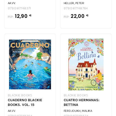
AA.VV.
HELLER, PETER
9791387748371
9791387748784
12,90
22,00
€
€
PVP:
PVP:
BLACKIE BOOKS
BLACKIE BOOKS
CUADERNO BLACKIE
CUATRO HERMANAS:
BOOKS. VOL. 15
BETTINA
AA.VV.
FERDJOUKH, MALIKA
9791387748364
9791387748524