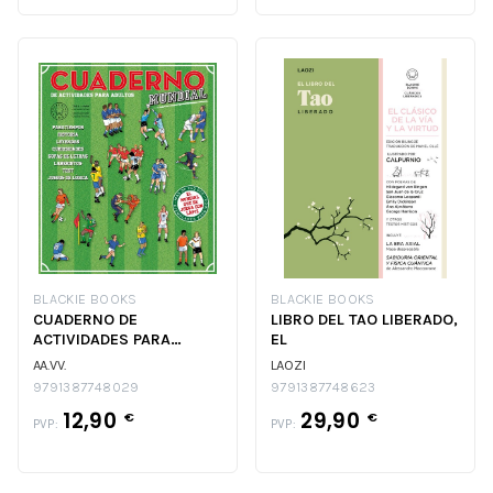
BLACKIE BOOKS
BLACKIE BOOKS
CUADERNO DE
LIBRO DEL TAO LIBERADO,
ACTIVIDADES PARA
EL
ADULTOS- MUNDIAL DE
AA.VV.
LAOZI
FUTBOL
9791387748029
9791387748623
12,90
29,90
€
€
PVP:
PVP: