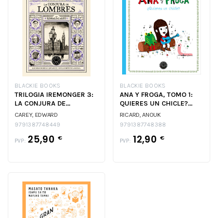
BLACKIE BOOKS
BLACKIE BOOKS
TRILOGIA IREMONGER 3:
ANA Y FROGA, TOMO 1:
LA CONJURA DE
QUIERES UN CHICLE?
LOMBRES
(NUEVA EDICION)
CAREY, EDWARD
RICARD, ANOUK
9791387748449
9791387748388
25,90
12,90
€
€
PVP:
PVP: