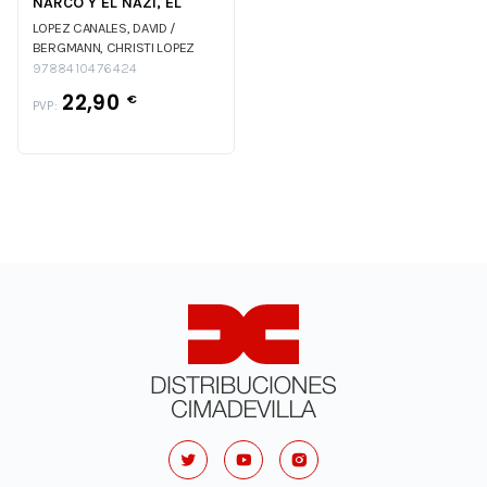
NARCO Y EL NAZI, EL
LOPEZ CANALES, DAVID /
BERGMANN, CHRISTI
LOPEZ
CANALES, DAVID / BERGMANN,
9788410476424
CHRISTI
22,90
€
PVP: