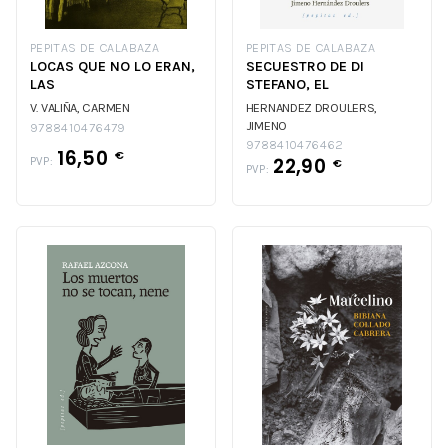
PEPITAS DE CALABAZA
PEPITAS DE CALABAZA
LOCAS QUE NO LO ERAN,
SECUESTRO DE DI
LAS
STEFANO, EL
V. VALIÑA, CARMEN
HERNANDEZ DROULERS,
JIMENO
9788410476479
9788410476462
16,50
€
22,90
PVP:
€
PVP: