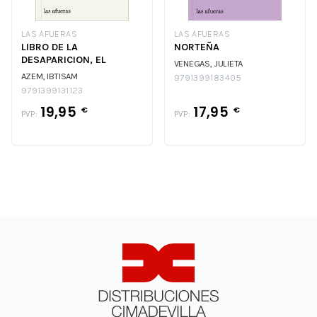
LAS AFUERAS
LAS AFUERAS
LIBRO DE LA
NORTEÑA
DESAPARICION, EL
VENEGAS, JULIETA
AZEM, IBTISAM
9791399183405
9791399131123
19,95
17,95
€
€
PVP:
PVP: