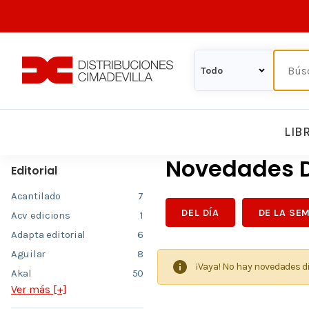
LIB
Novedades D
Editorial
Acantilado
7
DEL DÍA
DE LA SE
Acv edicions
1
Adapta editorial
6
Aguilar
8
¡Vaya! No hay novedades d
Akal
50
Ver más [+]