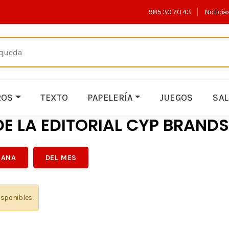
985 30 70 43
Noticia
ROS
TEXTO
PAPELERÍA
JUEGOS
SA
E LA EDITORIAL CYP BRANDS 
MANA
DEL MES
isponibles.