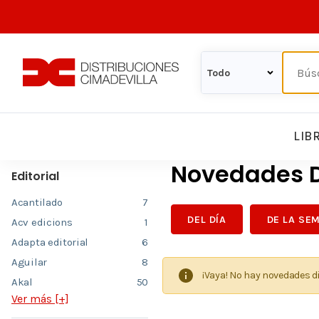
LIB
Novedades D
Editorial
Acantilado
7
DEL DÍA
DE LA SE
Acv edicions
1
Adapta editorial
6
Aguilar
8
¡Vaya! No hay novedades d
Akal
50
Ver más [+]