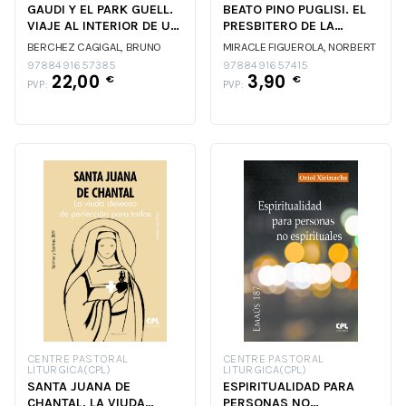
GAUDI Y EL PARK GUELL.
BEATO PINO PUGLISI. EL
VIAJE AL INTERIOR DE UN
PRESBITERO DE LA
SUEÑO
SONRISA
BERCHEZ CAGIGAL, BRUNO
MIRACLE FIGUEROLA, NORBERT
9788491657385
9788491657415
22,00
3,90
€
€
PVP:
PVP:
CENTRE PASTORAL
CENTRE PASTORAL
LITURGICA(CPL)
LITURGICA(CPL)
SANTA JUANA DE
ESPIRITUALIDAD PARA
CHANTAL. LA VIUDA
PERSONAS NO