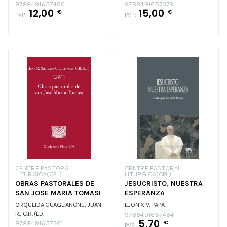
OCCIDENTALES
9788491657460
9788491657378
12,00
15,00
€
€
PVP:
PVP:
CENTRE PASTORAL
CENTRE PASTORAL
LITURGICA(CPL)
LITURGICA(CPL)
OBRAS PASTORALES DE
JESUCRISTO, NUESTRA
SAN JOSE MARIA TOMASI
ESPERANZA
ORQUEIDA GUAGLIANONE, JUAN
LEON XIV, PAPA
R., C.R. (ED.
9788491657484
5,70
€
9788491657361
PVP: