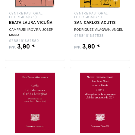
CENTRE PASTORAL
CENTRE PASTORAL
LITURGICA(CPL)
LITURGICA(CPL)
BEATA LAURA VICUÑA
SAN CARLOS ACUTIS
CAMPRUBI I ROVIRA, JOSEP
RODRIGUEZ VILAGRAN, ANGEL
MARIA
9788491657538
9788491657552
3,90
3,90
€
€
PVP:
PVP: