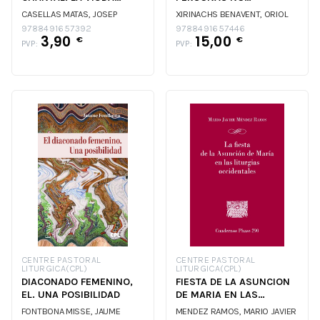
DESEOSA DE PERFECCION
ESPIRITUALES
CASELLAS MATAS, JOSEP
XIRINACHS BENAVENT, ORIOL
PARA
9788491657392
9788491657446
3,90
15,00
€
€
PVP:
PVP:
CENTRE PASTORAL
CENTRE PASTORAL
LITURGICA(CPL)
LITURGICA(CPL)
DIACONADO FEMENINO,
FIESTA DE LA ASUNCION
EL. UNA POSIBILIDAD
DE MARIA EN LAS
LITURGIAS
FONTBONA MISSE, JAUME
MENDEZ RAMOS, MARIO JAVIER