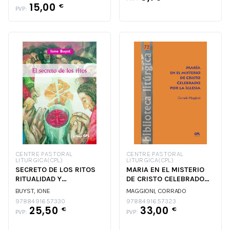
15,00
€
PVP:
CENTRE PASTORAL
CENTRE PASTORAL
LITURGICA(CPL)
LITURGICA(CPL)
SECRETO DE LOS RITOS
MARIA EN EL MISTERIO
RITUALIDAD Y
DE CRISTO CELEBRADO
SACRAMENTALIDAD DE LA
POR LA IGLESIA
BUYST, IONE
MAGGIONI, CORRADO
LIT
9788491657330
9788491657323
25,50
33,00
€
€
PVP:
PVP: