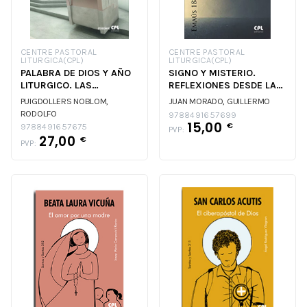
CENTRE PASTORAL
CENTRE PASTORAL
LITURGICA(CPL)
LITURGICA(CPL)
PALABRA DE DIOS Y AÑO
SIGNO Y MISTERIO.
LITURGICO. LAS
REFLEXIONES DESDE LA
LECTURAS BIBLICAS EN
FE CRISTIANA
PUIGDOLLERS NOBLOM,
JUAN MORADO, GUILLERMO
LA
RODOLFO
9788491657699
15,00
€
9788491657675
PVP:
27,00
€
PVP: