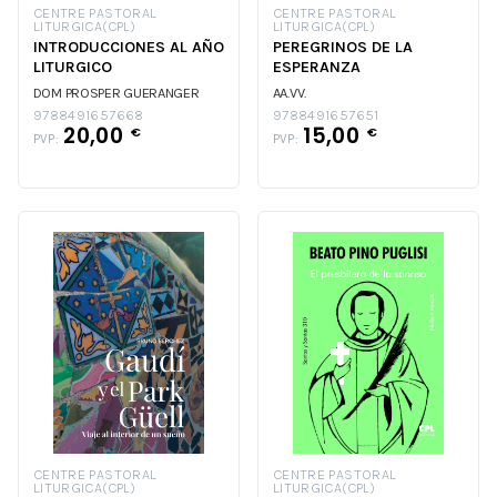
CENTRE PASTORAL
CENTRE PASTORAL
LITURGICA(CPL)
LITURGICA(CPL)
INTRODUCCIONES AL AÑO
PEREGRINOS DE LA
LITURGICO
ESPERANZA
DOM PROSPER GUERANGER
AA.VV.
9788491657668
9788491657651
20,00
15,00
€
€
PVP:
PVP:
CENTRE PASTORAL
CENTRE PASTORAL
LITURGICA(CPL)
LITURGICA(CPL)