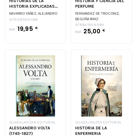
HISTORIAS DE LA
HISTORIA Y CIENCIA DEL
HISTORIA EXPLICADAS
PERFUME
POR LA QUIMICA
NAVARRO YAÑEZ, ALEJANDRO
FERNANDEZ DE TROCONIZ,
BEGOÑA IMAZ
9791387941086
9788419414984
19,95
€
25,00
PVP:
€
PVP:
GUADALMAZAN EDITORIAL
GUADALMAZAN EDITORIAL
ALESSANDRO VOLTA
HISTORIA DE LA
(1745-1827)
ENFERMERIA