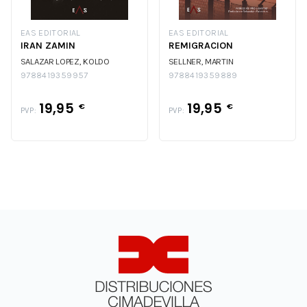
EAS EDITORIAL
EAS EDITORIAL
IRAN ZAMIN
REMIGRACION
SALAZAR LOPEZ, KOLDO
SELLNER, MARTIN
9788419359957
9788419359889
19,95
19,95
€
€
PVP:
PVP: