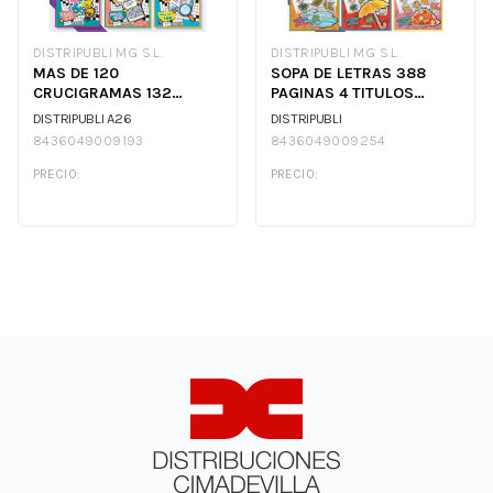
DISTRIPUBLI MG S.L.
DISTRIPUBLI MG S.L.
MAS DE 120
SOPA DE LETRAS 388
CRUCIGRAMAS 132
PAGINAS 4 TITULOS
PAGINAS 4 TITULOS
SURTIDOS
DISTRIPUBLI A26
DISTRIPUBLI
SURTIDOS
8436049009193
8436049009254
PRECIO:
PRECIO: