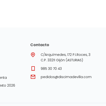
Contacto
C/Arquímedes, 172 P.I.Roces, 3
C.P. 33211 Gijón (ASTURIAS)
985 30 70 43
pedidos@discimadevilla.com
enta
xto 2026