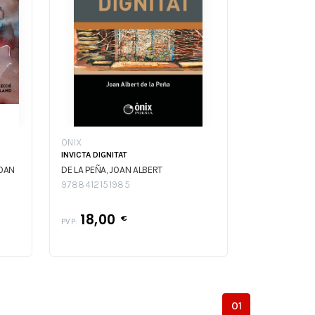
ONIX
INVICTA DIGNITAT
JOAN
DE LA PEÑA, JOAN ALBERT
9788412151985
18,00
€
PVP:
01