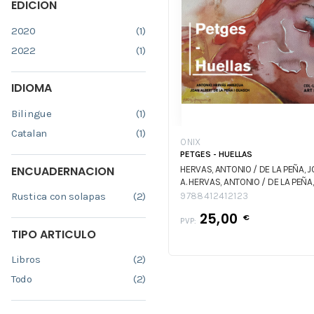
EDICION
2020
(1)
2022
(1)
IDIOMA
Bilingue
(1)
Catalan
(1)
ONIX
PETGES - HUELLAS
ENCUADERNACION
HERVAS, ANTONIO / DE LA PEÑA, 
A.
HERVAS, ANTONIO / DE LA PEÑA,
JOAN A.
Rustica con solapas
(2)
9788412412123
25,00
€
PVP:
TIPO ARTICULO
Libros
(2)
Todo
(2)