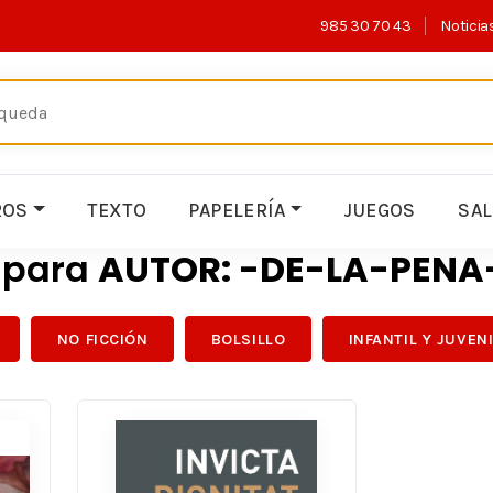
985 30 70 43
Noticia
ROS
TEXTO
PAPELERÍA
JUEGOS
SA
s para
AUTOR: -DE-LA-PEN
NO FICCIÓN
BOLSILLO
INFANTIL Y JUVEN