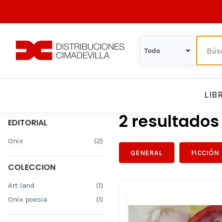
LIB
2 resultado
EDITORIAL
Onix
(2)
GENERAL
FICCIÓN
COLECCION
Art land
(1)
Onix poesia
(1)