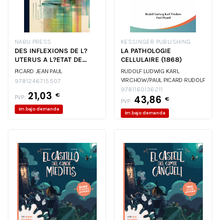
NABU PRESS
KESSINGER PUBLISHING
DES INFLEXIONS DE L?
LA PATHOLOGIE
UTERUS A L?ETAT DE
CELLULAIRE (1868)
VACUITE
PICARD JEAN PAUL
RUDOLF LUDWIG KARL
VIRCHOW/PAUL PICARD
RUDOLF
9781246715507
LUDWIG KARL VIRCHOW/PAUL
9781160136211
21,03
€
43,86
PVP:
PICARD
€
PVP:
im.bajo demanda
im.bajo demanda