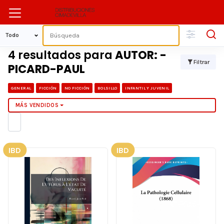
4 resultados para
AUTOR: -
Filtrar
PICARD-PAUL
GENERAL
FICCIÓN
NO FICCIÓN
BOLSILLO
INFANTIL Y JUVENIL
MÁS VENDIDOS
IBD
IBD