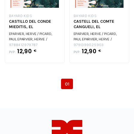
BAYARD KIDS
BAYARD KIDS
CASTILLO DEL CONDE
CASTELL DEL COMTE
MIEDITIS, EL
CANGUELI, EL
EPARVIER, HERVE / PICARD,
EPARVIER, HERVE / PICARD,
PAUL
EPARVIER, HERVE /
PAUL
EPARVIER, HERVE /
PICARD, PAUL
PICARD, PAUL
9788412979787
9791399025903
12,90
12,90
€
€
PVP:
PVP:
01