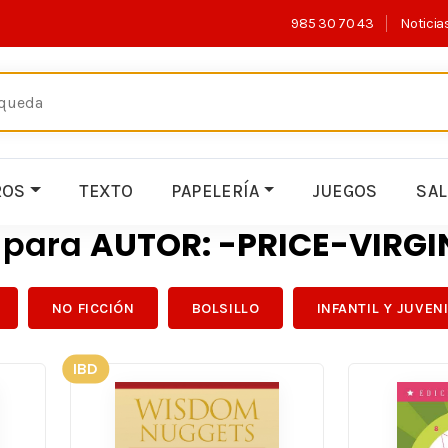
985 30 70 43
Noticia
ROS
TEXTO
PAPELERÍA
JUEGOS
SA
s para
AUTOR: -PRICE-VIRGI
NO FICCIÓN
BOLSILLO
INFANTIL Y JUVEN
IBD