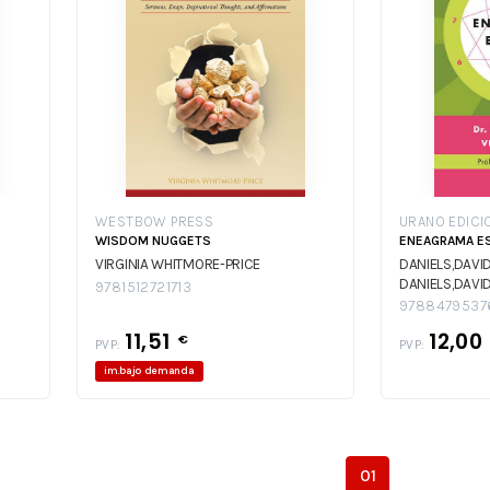
WESTBOW PRESS
URANO EDICI
WISDOM NUGGETS
ENEAGRAMA ES
VIRGINIA WHITMORE-PRICE
DANIELS,DAVID
DANIELS,DAVID
9781512721713
9788479537
11,51
12,00
€
PVP:
PVP:
im.bajo demanda
01