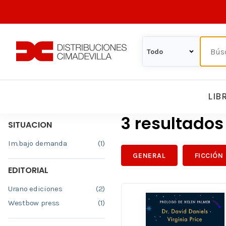
LIB
3 resultado
SITUACION
Im.bajo demanda
(1)
GENERAL
FICCIÓN
EDITORIAL
Urano ediciones
(2)
Westbow press
(1)