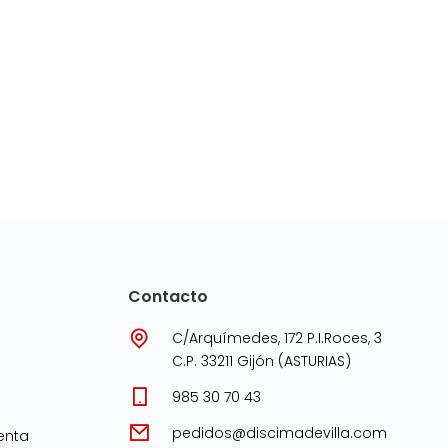
Contacto
C/Arquímedes, 172 P.I.Roces, 3
C.P. 33211 Gijón (ASTURIAS)
985 30 70 43
pedidos@discimadevilla.com
enta