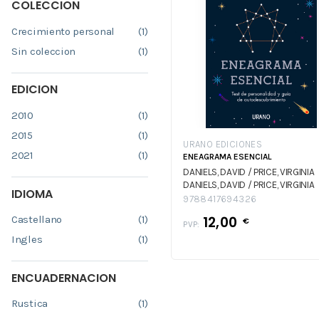
COLECCION
Crecimiento personal
(1)
Sin coleccion
(1)
EDICION
2010
(1)
2015
(1)
URANO EDICIONES
2021
(1)
ENEAGRAMA ESENCIAL
DANIELS, DAVID / PRICE, VIRGINIA
DANIELS, DAVID / PRICE, VIRGINIA
IDIOMA
9788417694326
Castellano
(1)
12,00
€
PVP:
Ingles
(1)
ENCUADERNACION
Rustica
(1)