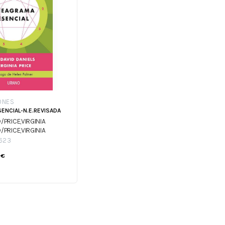
ONES
ENCIAL-N.E.REVISADA
/PRICE,VIRGINIA
/PRICE,VIRGINIA
623
€