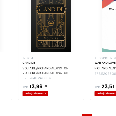
INDY PUB
KESSINGER P
CANDIDE
WAR AND LOVE, 
VOLTAIRE/RICHARD ALDINGTON
RICHARD ALD
VOLTAIRE/RICHARD ALDINGTON
9781120953
9798348265366
13,96
23,51
€
PVP:
PVP:
im.bajo demanda
im.bajo deman