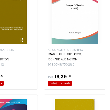
ANCIS LTD
KESSINGER PUBLISHING
IMAGES OF DESIRE (1919)
INGTON
RICHARD ALDINGTON
812
9780548750285
19,39
€
€
PVP:
da
im.bajo demanda