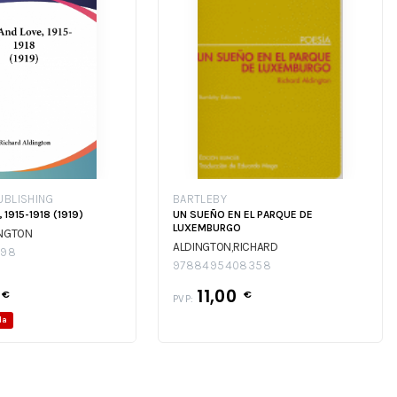
UBLISHING
BARTLEBY
1915-1918 (1919)
UN SUEÑO EN EL PARQUE DE
LUXEMBURGO
INGTON
ALDINGTON,RICHARD
698
9788495408358
11,00
€
€
PVP:
da