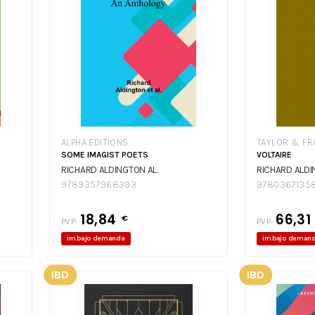
ALPHA EDITIONS
TAYLOR & FR
SOME IMAGIST POETS
VOLTAIRE
RICHARD ALDINGTON AL.
RICHARD ALD
9789357968393
9780367135
18,84
66,31
€
PVP:
PVP:
im.bajo demanda
im.bajo deman
IBD
IBD