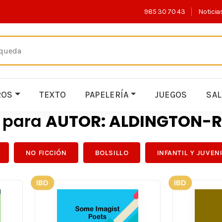
985 30 70 43
Noticia
ROS
TEXTO
PAPELERÍA
JUEGOS
SA
s para
AUTOR: ALDINGTON-
NO FICCIÓN
BOLSILLO
INFANTIL Y JUVEN
IBD
IBD