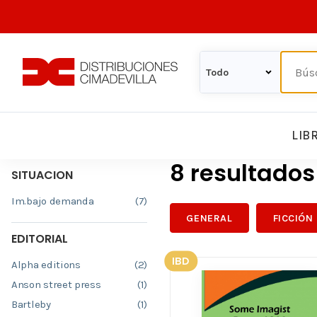
LIB
8 resultado
SITUACION
Im.bajo demanda
(7)
GENERAL
FICCIÓN
EDITORIAL
IBD
Alpha editions
(2)
Anson street press
(1)
Bartleby
(1)