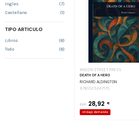
Ingles
(7)
Castellano
(1)
TIPO ARTICULO
Libros
(8)
Todo
(8)
ANSON STREET PRESS
DEATH OF A HERO
RICHARD ALDINGTON
9781025247175
28,92
€
PVP:
im.bajo demanda