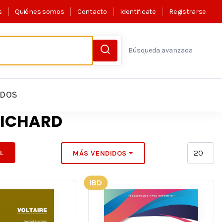
s
Quiénes somos
Contacto
Identificate
Registrarse
Búsqueda avanzada
LDOS
RICHARD
IL
MÁS VENDIDOS
IBD