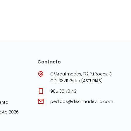
Contacto
C/Arquímedes, 172 P.I.Roces, 3
C.P. 33211 Gijón (ASTURIAS)
985 30 70 43
pedidos@discimadevilla.com
enta
xto 2026