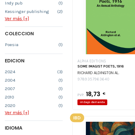
Indy pub
(1)
Kessinger publishing
(2)
Ver más [+]
COLECCION
Poesia
(1)
EDICION
ALPHA EDITIONS
SOME IMAGIST POETS, 1916
2024
(3)
RICHARD ALDINGTON AL.
9789357963640
2004
(1)
2007
(1)
18,73
€
PVP:
2010
(1)
im.bajo demanda
2020
(1)
Ver más [+]
IBD
IDIOMA