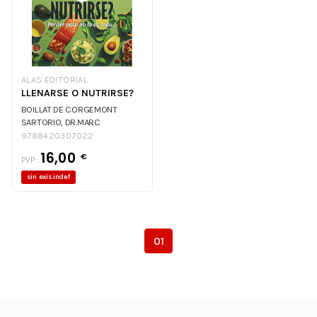
ALAS EDITORIAL
LLENARSE O NUTRIRSE?
BOILLAT DE CORGEMONT
SARTORIO, DR.MARC
9788420307022
16,00
€
PVP:
sin exis.indef
01